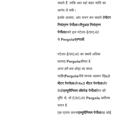
सकते हैं, ताकि आप वहां बाहर शांति का
आनंद ले सकें।
इसके अलावा, आप चयन कर सकते हैं
मोटर
नियंत्रण पेर्गोला
या
मैनुअल नियंत्रण
पेर्गोला
हमारे इस स्टेलर-ई/एम140
से
Pergola
प्रणाली
.
स्टेलर-ई/एम140 का सबसे अधिक
फायदा
Pergola
कीमत है.
अगर हमें बस थोड़ा सा सरल
चाहिए
Pergola
जैसे मानक आकार में
3x3
मीटर पेरगोला
और
4x3 मीटर पेरगोला
और
देखो
एल्यूमीनियम लौवरेड पेर्गोला
वित्त की
दृष्टि से, तो E/M140
Pergola
सर्वोत्तम
चयन है.
एक प्राप्त करना
एल्यूमीनियम पेर्गोला
यह कोई