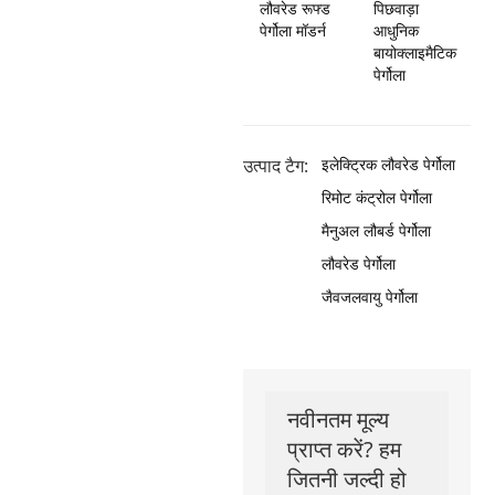
लौवरेड रूफ्ड
पिछवाड़ा
पेर्गोला मॉडर्न
आधुनिक
बायोक्लाइमैटिक
पेर्गोला
उत्पाद टैग:
इलेक्ट्रिक लौवरेड पेर्गोला
रिमोट कंट्रोल पेर्गोला
मैनुअल लौबर्ड पेर्गोला
लौवरेड पेर्गोला
जैवजलवायु पेर्गोला
नवीनतम मूल्य
प्राप्त करें? हम
जितनी जल्दी हो