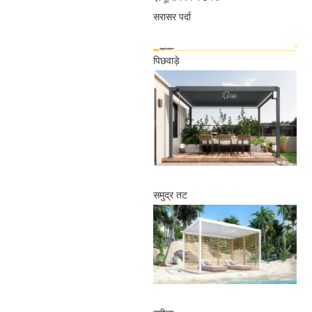
सरासर पर्दा
पिछवाड़े
समुद्र तट