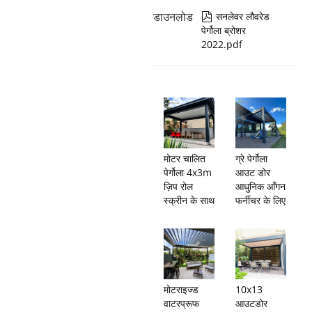
डाउनलोड
सनलेवर लौवरेड

पेर्गोला ब्रोशर
2022.pdf
मोटर चालित
ग्रे पेर्गोला
पेर्गोला 4x3m
आउट डोर
ज़िप रोल
आधुनिक आँगन
स्क्रीन के साथ
फर्नीचर के लिए
मोटराइज्ड
10x13
वाटरप्रूफ
आउटडोर